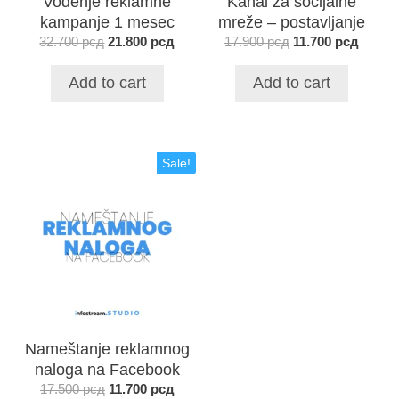
Vođenje reklamne
Kanal za socijalne
kampanje 1 mesec
mreže – postavljanje
32.700
рсд
21.800
рсд
17.900
рсд
11.700
рсд
Add to cart
Add to cart
Sale!
Nameštanje reklamnog
naloga na Facebook
17.500
рсд
11.700
рсд