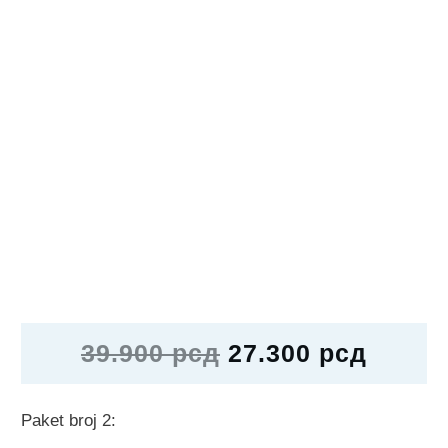
39.900
рсд
27.300
рсд
Paket broj 2: