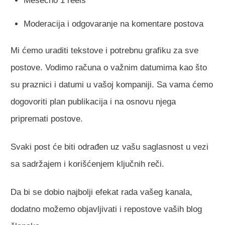
Mesečno 1 reels
Moderacija i odgovaranje na komentare postova
Mi ćemo uraditi tekstove i potrebnu grafiku za sve
postove. Vodimo računa o važnim datumima kao što
su praznici i datumi u vašoj kompaniji. Sa vama ćemo
dogovoriti plan publikacija i na osnovu njega
pripremati postove.
Svaki post će biti odrađen uz vašu saglasnost u vezi
sa sadržajem i korišćenjem ključnih reči.
Da bi se dobio najbolji efekat rada vašeg kanala,
dodatno možemo objavljivati i repostove vaših blog